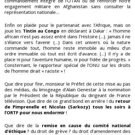
commandement intégré de l’OTAN ou de renforcer notre
engagement militaire en Afghanistan sans consulter la
représentation nationale…
Enfin on plaide pour le partenariat avec l’Afrique, mais on
joue les
Tintin au Congo
en déclarant à Dakar : « l’homme
africain n’est pas assez entré dans l’Histoire (…). Jamais il ne
s’élance vers l’avenir (…) Dans cet univers où la nature
commande tout, l’homme reste immobile au milieu d’un
ordre immuable où tout est écrit d’avance. (…) Il n’y a de
place ni pour l’aventure humaine, ni pour l’idée de progrès. »
Consternant, le rapporteur spécial de l’ONU sur les droits
de l’homme dirait « raciste » !
Que dire pour finir, monsieur le Préfet de cette mise au pas
des médias, du limogeage d’Alain Genestar à la nomination
par le Président de la République du dirigeant de France
télévision. Que dire de ce grand bond en arrière ! du
retour
de Pimprenelle et Nicolas (Sarkozy) tous les soirs à
l’ORTF pour nous endormir
!
Que dire de la
remise en cause du comité national
d’éthique
? du droit de grève ? du droit d’amendement des