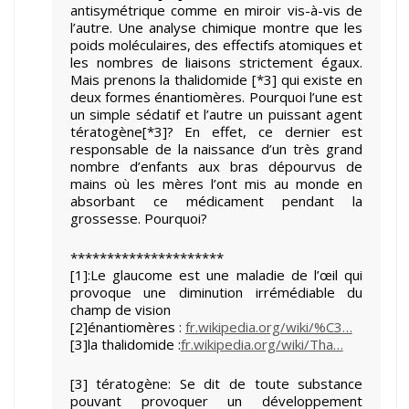
antisymétrique comme en miroir vis-à-vis de
l’autre. Une analyse chimique montre que les
poids moléculaires, des effectifs atomiques et
les nombres de liaisons strictement égaux.
Mais prenons la thalidomide [*3] qui existe en
deux formes énantiomères. Pourquoi l’une est
un simple sédatif et l’autre un puissant agent
tératogène[*3]? En effet, ce dernier est
responsable de la naissance d’un très grand
nombre d’enfants aux bras dépourvus de
mains où les mères l’ont mis au monde en
absorbant ce médicament pendant la
grossesse. Pourquoi?
*********************
[1]:Le glaucome est une maladie de l’œil qui
provoque une diminution irrémédiable du
champ de vision
[2]énantiomères :
fr.wikipedia.org/wiki/%C3…
[3]la thalidomide :
fr.wikipedia.org/wiki/Tha…
[3] tératogène: Se dit de toute substance
pouvant provoquer un développement