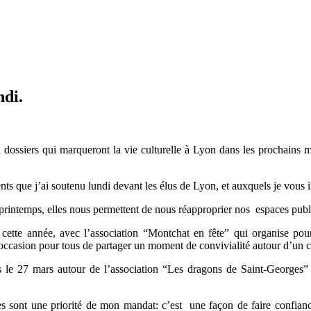
ndi.
ossiers qui marqueront la vie culturelle à Lyon dans les prochains moi
nts que j’ai soutenu lundi devant les élus de Lyon, et auxquels je vous 
rintemps, elles nous permettent de nous réapproprier nos espaces public
e cette année, avec l’association “Montchat en fête” qui organise pou
l’occasion pour tous de partager un moment de convivialité autour d’un co
 le 27 mars autour de l’association “Les dragons de Saint-Georges” q
s sont une priorité de mon mandat: c’est une façon de faire confiance 