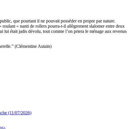
ublic, que pourtant il ne pouvait posséder en propre par nature.
« roulant » nanti de rollers pourra-t-il allègrement slalomer entre deux
qui lui était jadis dévolu, tout comme l’on priera le ménage aux revenus
sserelle.” (Clémentine Autain)
nche (11/07/2026)
26)