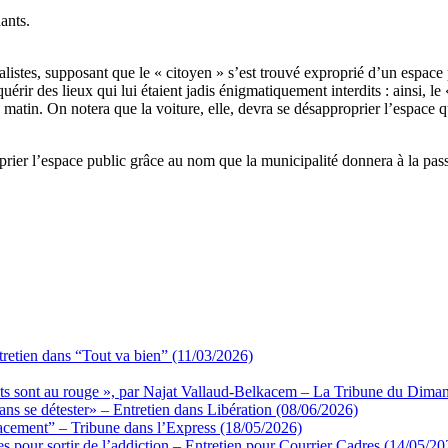
ants.
istes, supposant que le « citoyen » s’est trouvé exproprié d’un espace p
rir des lieux qui lui étaient jadis énigmatiquement interdits : ainsi, le 
 matin. On notera que la voiture, elle, devra se désapproprier l’espace 
roprier l’espace public grâce au nom que la municipalité donnera à la pa
etien dans “Tout va bien” (11/03/2026)
yants sont au rouge », par Najat Vallaud-Belkacem – La Tribune du Dima
sans se détester» – Entretien dans Libération (08/06/2026)
lacement” – Tribune dans l’Express (18/05/2026)
s pour sortir de l’addiction – Entretien pour Courrier Cadres (14/05/20