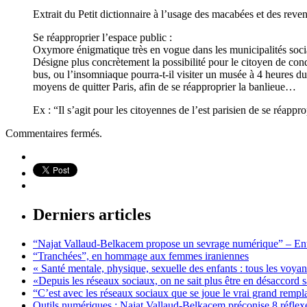
Extrait du Petit dictionnaire à l’usage des macabées et des reven
Se réapproprier l’espace public :
Oxymore énigmatique très en vogue dans les municipalités social
Désigne plus concrètement la possibilité pour le citoyen de conqué
bus, ou l’insomniaque pourra-t-il visiter un musée à 4 heures du
moyens de quitter Paris, afin de se réapproprier la banlieue…
Ex : “Il s’agit pour les citoyennes de l’est parisien de se réapp
Commentaires fermés.
Derniers articles
“Najat Vallaud-Belkacem propose un sevrage numérique” – Entr
“Tranchées”, en hommage aux femmes iraniennes
« Santé mentale, physique, sexuelle des enfants : tous les vo
«Depuis les réseaux sociaux, on ne sait plus être en désaccord 
“C’est avec les réseaux sociaux que se joue le vrai grand remp
Outils numériques : Najat Vallaud-Belkacem préconise 8 réflexe