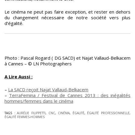
Le cinéma ne peut pas faire exception, et rester en dehors
du changement nécessaire de notre société vers plus
d’égalité.
Photo : Pascal Rogard ( DG SACD) et Najat Vallaud-Belkacem
à Cannes – © LN Photographers
A Lire Aussi :
–
La SACD reçoit Najat Vallaud-Belkacem
–
TerraFemina / Festival de Cannes 2013 : des inégalités
hommes/femmes dans le cinéma
TAGS :
AURÉLIE FILIPPETTI
,
CNC
,
CINÉMA
,
ÉGALITÉ
,
ÉGALITÉ PROFESSIONNELLE
,
ÉGALITÉ FEMMES-HOMMES