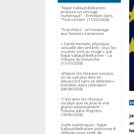
“Najat Vallaud-Belkacem
propose un sevrage
numérique” – Entretien dans
“Tout va bien” (11/03/2026)
“Tranchées”, en hommage
aux femmes iraniennes
« Santé mentale, physique,
sexuelle des enfants : tous les
voyants sont au rouge », par
Najat Vallaud-Belkacem – La
Tribune du Dimanche
(11/07/2026)
«Depuis les réseaux sociaux,
on ne sait plus être en
désaccord sans se détester» –
Entretien dans Libération
(08/06/2026)
“C’est avec les réseaux
D
sociaux que se joue le vrai
grand remplacement” –
Tribune dans l’Express
(18/05/2026)
Je
an
Outils numériques : Najat
Vallaud-Belkacem préconise 8
he
réflexes pour sortir de