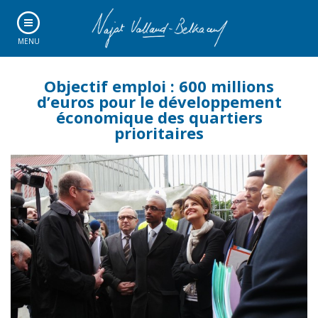
MENU
Objectif emploi : 600 millions
d’euros pour le développement
économique des quartiers
prioritaires