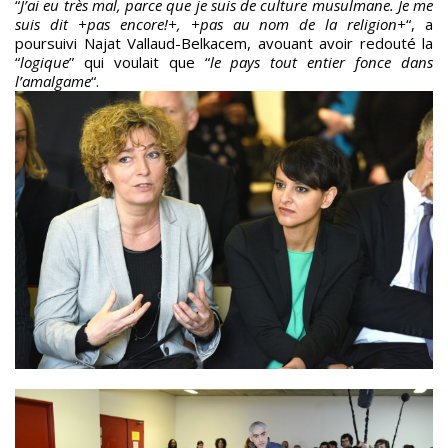
“
J’ai eu très mal, parce que je suis de culture musulmane. Je me
suis dit +pas encore!+, +pas au nom de la religion+
“, a
poursuivi Najat Vallaud-Belkacem, avouant avoir redouté la
“
logique
” qui voulait que “
le pays tout entier fonce dans
l’amalgame
“.