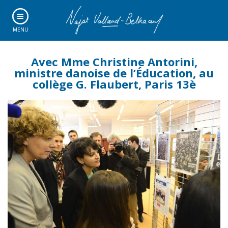
MENU
Avec Mme Christine Antorini,
ministre danoise de l’Éducation, au
collège G. Flaubert, Paris 13è