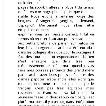
qu’à aller sur les
pages facebook truffées la plupart du temps
de fautes d’orthographe au point que c’en est
risible. Nous étions la lanterne rouge des
langues étrangères (anglais, allemand,
Espagnol). Maintenant nous allons être
incapables de nous
exprimer dans un français correct. Il fut un
temps où on interdisait aux petits alsaciens et
aux petits bretons de parler leur patois ou
leur langue régionale. L’arabe a été introduit
dans les collèges alors que pour le portugais il
faut des cours par correspondance et l’italien
n’est enseigné que dans très peu
d’établissements. Et désormais quand je vais
faire mes courses j’entends des grand mère
parler arabe avec leurs petits enfants et des
dames papoter arabe entre elles alors que
mes copines beurettes ne parlent que le
français. C’est pas très équitable mais
revenons au Français. Il va falloir que la
jeunesse fasse un choix républicain ce qui est
plutôt mal parti. Il y a un bug dans l’intégration
d’autant qu’à la 4e génération on ne devrait