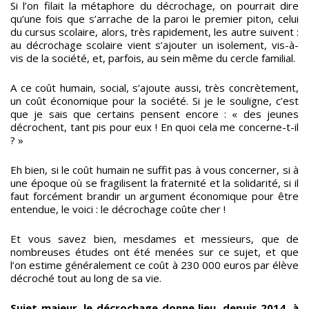
Si l’on filait la métaphore du décrochage, on pourrait dire
qu’une fois que s’arrache de la paroi le premier piton, celui
du cursus scolaire, alors, très rapidement, les autre suivent :
au décrochage scolaire vient s’ajouter un isolement, vis-à-
vis de la société, et, parfois, au sein même du cercle familial.
A ce coût humain, social, s’ajoute aussi, très concrètement,
un coût économique pour la société. Si je le souligne, c’est
que je sais que certains pensent encore : « des jeunes
décrochent, tant pis pour eux ! En quoi cela me concerne-t-il
? »
Eh bien, si le coût humain ne suffit pas à vous concerner, si à
une époque où se fragilisent la fraternité et la solidarité, si il
faut forcément brandir un argument économique pour être
entendue, le voici : le décrochage coûte cher !
Et vous savez bien, mesdames et messieurs, que de
nombreuses études ont été menées sur ce sujet, et que
l’on estime généralement ce coût à 230 000 euros par élève
décroché tout au long de sa vie.
Sujet majeur, le décrochage donne lieu, depuis 2014, à