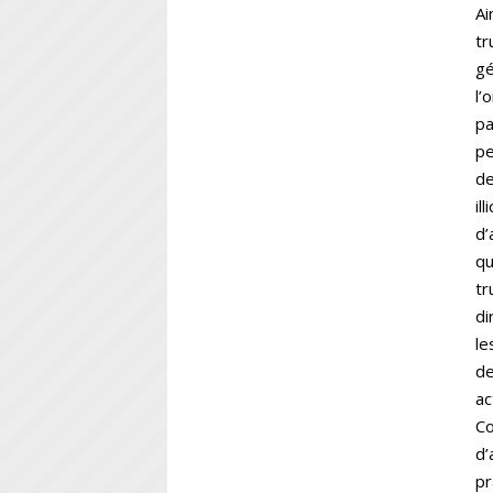
Ai
tr
gé
l’
pa
pe
de
il
d’
qu
tr
di
le
de
ac
Co
d’
pr