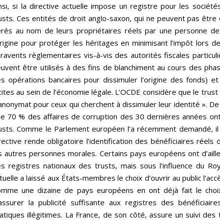
nsi, si la directive actuelle impose un registre pour les société
usts. Ces entités de droit anglo-saxon, qui ne peuvent pas être 
rés au nom de leurs propriétaires réels par une personne de 
origine pour protéger les héritages en minimisant l’impôt lors de
ravents règlementaires vis-à-vis des autorités fiscales particuli
uvent être utilisés à des fins de blanchiment au cours des phase
s opérations bancaires pour dissimuler l’origine des fonds) et 
licites au sein de l’économie légale. L’OCDE considère que le trus
anonymat pour ceux qui cherchent à dissimuler leur identité ». D
e 70 % des affaires de corruption des 30 dernières années ont
usts. Comme le Parlement européen l’a récemment demandé, il
rective rende obligatoire l’identification des bénéficiaires réel
s autres personnes morales. Certains pays européens ont d’ailleur
s registres nationaux des trusts, mais sous l’influence du Ro
tuelle a laissé aux États-membres le choix d’ouvrir au public l’acc
mme une dizaine de pays européens en ont déjà fait le choix
assurer la publicité suffisante aux registres des bénéficiair
atiques illégitimes. La France, de son côté, assure un suivi des 