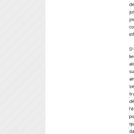
de
ju
jo
co
in
D’
li
al
su
ai
se
tr
dè
l’
pu
qu
da