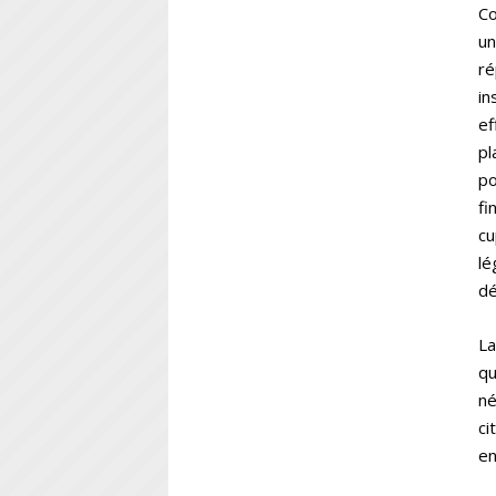
Co
un
ré
in
ef
pl
po
fi
cu
lé
dé
La
qu
né
ci
en