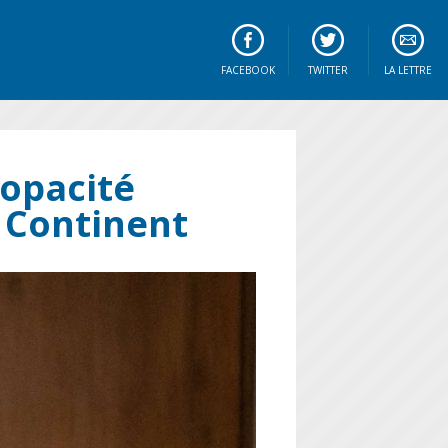
FACEBOOK
TWITTER
LA LETTRE
’opacité
d Continent