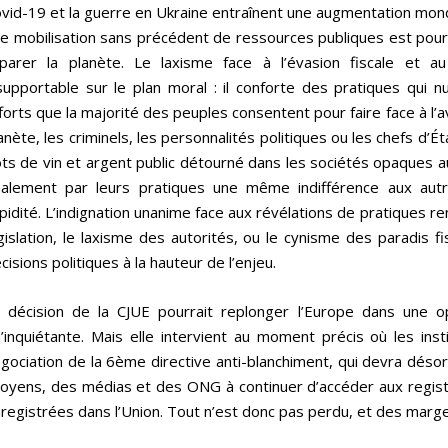
vid-19 et la guerre en Ukraine entraînent une augmentation mondi
e mobilisation sans précédent de ressources publiques est pour
parer la planète. Le laxisme face à l’évasion fiscale et a
supportable sur le plan moral : il conforte des pratiques qui nui
forts que la majorité des peuples consentent pour faire face à l’a
anète, les criminels, les personnalités politiques ou les chefs d’Ét
ts de vin et argent public détourné dans les sociétés opaques a
nalement par leurs pratiques une même indifférence aux a
pidité. L’indignation unanime face aux révélations de pratiques re
gislation, le laxisme des autorités, ou le cynisme des paradis fi
cisions politiques à la hauteur de l’enjeu.
 décision de la CJUE pourrait replonger l’Europe dans une op
’inquiétante. Mais elle intervient au moment précis où les in
gociation de la 6ème directive anti-blanchiment, qui devra désorm
toyens, des médias et des ONG à continuer d’accéder aux regist
registrées dans l’Union. Tout n’est donc pas perdu, et des marg