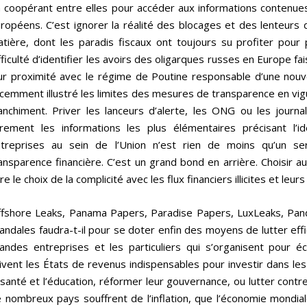
 coopérant entre elles pour accéder aux informations contenue
ropéens. C’est ignorer la réalité des blocages et des lenteurs d
tière, dont les paradis fiscaux ont toujours su profiter pour p
fficulté d’identifier les avoirs des oligarques russes en Europe fa
ur proximité avec le régime de Poutine responsable d’une nouve
cemment illustré les limites des mesures de transparence en vigue
anchiment. Priver les lanceurs d’alerte, les ONG ou les journal
brement les informations les plus élémentaires précisant l’i
treprises au sein de l’Union n’est rien de moins qu’un se
ansparence financière. C’est un grand bond en arrière. Choisir auj
ire le choix de la complicité avec les flux financiers illicites et leurs
fshore Leaks, Panama Papers, Paradise Papers, LuxLeaks, Pan
andales faudra-t-il pour se doter enfin des moyens de lutter ef
andes entreprises et les particuliers qui s’organisent pour é
ivent les États de revenus indispensables pour investir dans les 
 santé et l’éducation, réformer leur gouvernance, ou lutter contr
 nombreux pays souffrent de l’inflation, que l’économie mondial