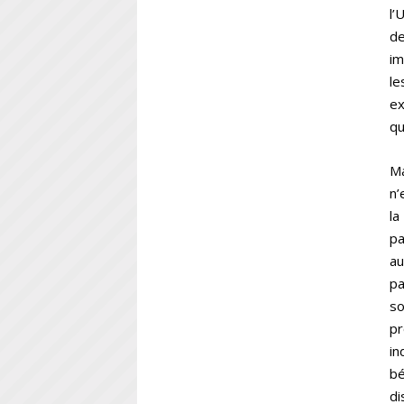
l’
de
im
le
ex
qu
Ma
n’
la
pa
au
pa
so
pr
in
bé
di