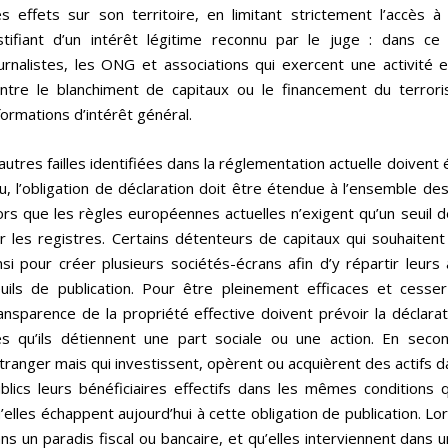
s effets sur son territoire, en limitant strictement l’accès 
stifiant d’un intérêt légitime reconnu par le juge : dans ce
urnalistes, les ONG et associations qui exercent une activité e
ntre le blanchiment de capitaux ou le financement du terror
formations d’intérêt général.
autres failles identifiées dans la réglementation actuelle doiven
eu, l’obligation de déclaration doit être étendue à l’ensemble des
ors que les règles européennes actuelles n’exigent qu’un seuil 
r les registres. Certains détenteurs de capitaux qui souhaitent 
nsi pour créer plusieurs sociétés-écrans afin d’y répartir leur
uils de publication. Pour être pleinement efficaces et cesse
ansparence de la propriété effective doivent prévoir la déclara
s qu’ils détiennent une part sociale ou une action. En secon
étranger mais qui investissent, opèrent ou acquièrent des actifs 
blics leurs bénéficiaires effectifs dans les mêmes conditions
’elles échappent aujourd’hui à cette obligation de publication. L
ns un paradis fiscal ou bancaire, et qu’elles interviennent dans