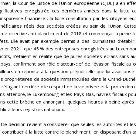
rnier, la Cour de justice de l’Union européenne (CJUE) a en effet
gnificatives enregistrée ces dernières années dans la lutte c
ansparence financière : la libre consultation par les citoyens eu
néficiaires réels des sociétés créées au sein de l’Union. Cette
me directive anti-blanchiment de 2018 et commençait à peine à 
fets. Elle avait par exemple permis à des journalistes d’établi
vrier 2021, que 45 % des entreprises enregistrées au Luxembourg
actifs, n’étaient en réalité que de pures sociétés-écrans sans a
 pays, confirmant son rôle d’acteur-clef de l’évasion fiscale au 
ailleurs en réponse à la question préjudicielle que lui avait posé
s propriétaires de sociétés immatriculées dans le Grand-Duché,
 réfugiant derrière « le respect de la vie privée et la protectio
ns attendre, le Luxembourg et les Pays-Bas, havres fiscaux pour
ns cette brèche en annonçant, quelques heures à peine après ce
blic à leurs registres nationaux.
tte décision revient à considérer que seules les autorités et les 
 contribuer à la lutte contre le blanchiment, en disposant d’un ac