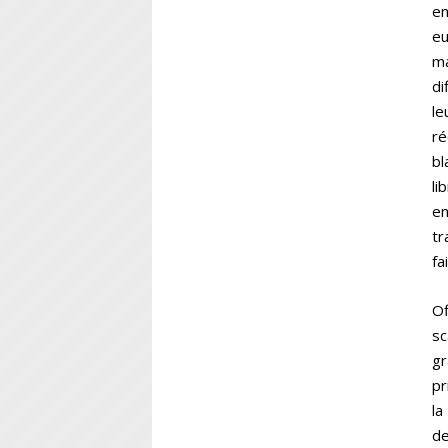
en
eu
ma
di
le
ré
bl
li
en
tr
fa
Of
sc
gr
pr
la
de