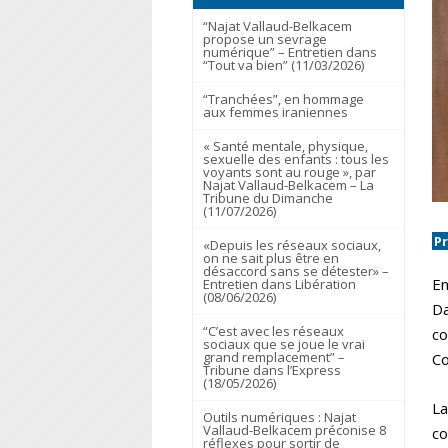
“Najat Vallaud-Belkacem
propose un sevrage
numérique” – Entretien dans
“Tout va bien” (11/03/2026)
“Tranchées”, en hommage
aux femmes iraniennes
« Santé mentale, physique,
sexuelle des enfants : tous les
voyants sont au rouge », par
Najat Vallaud-Belkacem – La
Tribune du Dimanche
(11/07/2026)
P
«Depuis les réseaux sociaux,
on ne sait plus être en
désaccord sans se détester» –
En
Entretien dans Libération
(08/06/2026)
Da
“C’est avec les réseaux
co
sociaux que se joue le vrai
grand remplacement” –
Co
Tribune dans l’Express
(18/05/2026)
La
Outils numériques : Najat
Vallaud-Belkacem préconise 8
co
réflexes pour sortir de