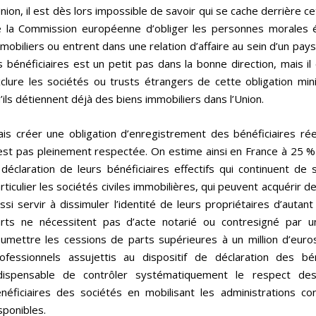
Union, il est dès lors impossible de savoir qui se cache derrière 
 la Commission européenne d’obliger les personnes morales é
mobiliers ou entrent dans une relation d’affaire au sein d’un pay
s bénéficiaires est un petit pas dans la bonne direction, mais i
clure les sociétés ou trusts étrangers de cette obligation mi
’ils détiennent déjà des biens immobiliers dans l’Union.
is créer une obligation d’enregistrement des bénéficiaires réel
est pas pleinement respectée. On estime ainsi en France à 25 %
 déclaration de leurs bénéficiaires effectifs qui continuent de 
rticulier les sociétés civiles immobilières, qui peuvent acquérir 
ssi servir à dissimuler l’identité de leurs propriétaires d’autan
rts ne nécessitent pas d’acte notarié ou contresigné par un
umettre les cessions de parts supérieures à un million d’euros
ofessionnels assujettis au dispositif de déclaration des béné
dispensable de contrôler systématiquement le respect des
néficiaires des sociétés en mobilisant les administrations co
sponibles.