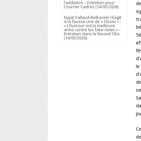
l’addiction – Entretien pour
de
Courrier Cadres (14/05/2026)
si
Najat Vallaud-Belkacem réagit
tr
à la fausse une de « Closer » :
« L’humour est la meilleure
bé
arme contre les fake news » –
Entretien dans le Nouvel Obs
5è
(14/05/2026)
ef
fé
d’
le
d’
de
se
Sa
da
pu
Ce
de