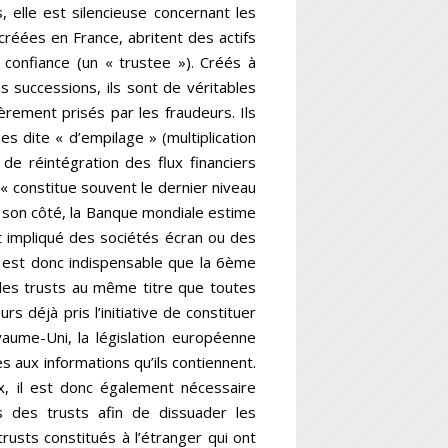
s, elle est silencieuse concernant les
créées en France, abritent des actifs
confiance (un « trustee »). Créés à
s successions, ils sont de véritables
èrement prisés par les fraudeurs. Ils
s dite « d’empilage » (multiplication
de réintégration des flux financiers
t « constitue souvent le dernier niveau
e son côté, la Banque mondiale estime
 impliqué des sociétés écran ou des
 est donc indispensable que la 6ème
s des trusts au même titre que toutes
s déjà pris l’initiative de constituer
yaume-Uni, la législation européenne
ès aux informations qu’ils contiennent.
, il est donc également nécessaire
es des trusts afin de dissuader les
trusts constitués à l’étranger qui ont