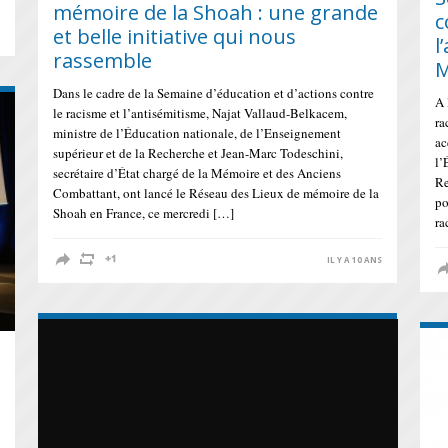
mémoire de la Shoah : une grande
c
et belle initiative qui nous
S
l
rassemble
M
Dans le cadre de la Semaine d’éducation et d’actions contre
A 
le racisme et l’antisémitisme, Najat Vallaud-Belkacem,
ra
ministre de l’Éducation nationale, de l’Enseignement
ac
supérieur et de la Recherche et Jean-Marc Todeschini,
l’
secrétaire d’État chargé de la Mémoire et des Anciens
Re
Combattant, ont lancé le Réseau des Lieux de mémoire de la
po
Shoah en France, ce mercredi […]
ra
IL Y A 10 ANS