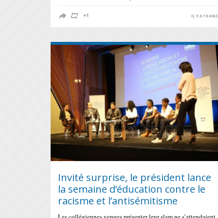
IL Y A 10 AN
Invité surprise, le président lance
la semaine d’éducation contre le
racisme et l’antisémitisme
Les collégiennes venues présenter leur slam ne s’attendaient