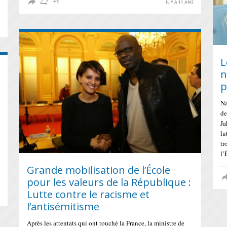
IL Y A 11 ANS
S
L
n
p
Na
de
Ja
lu
tr
l’
Grande mobilisation de l’École
pour les valeurs de la République :
Lutte contre le racisme et
S
l’antisémitisme
Après les attentats qui ont touché la France, la ministre de