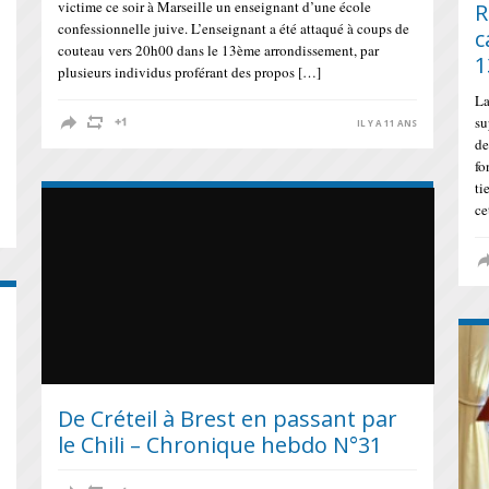
victime ce soir à Marseille un enseignant d’une école
R
confessionnelle juive. L’enseignant a été attaqué à coups de
c
couteau vers 20h00 dans le 13ème arrondissement, par
1
plusieurs individus proférant des propos […]
La
su
IL Y A 11 ANS
de
fo
ti
ce
S
De Créteil à Brest en passant par
le Chili – Chronique hebdo N°31