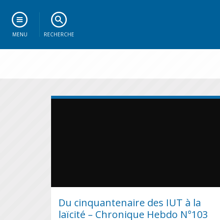
MENU
RECHERCHE
Du cinquantenaire des IUT à la
laïcité – Chronique Hebdo N°103