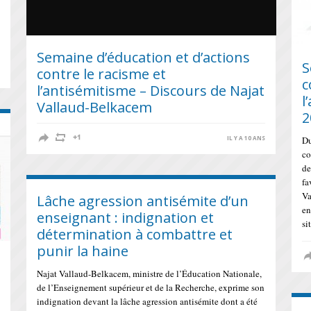
Semaine d’éducation et d’actions
S
contre le racisme et
S
c
l’antisémitisme – Discours de Najat
l
Vallaud-Belkacem
2
IL Y A 10 ANS
Du
co
de
fa
Va
Lâche agression antisémite d’un
en
enseignant : indignation et
si
détermination à combattre et
punir la haine
Najat Vallaud-Belkacem, ministre de l’Éducation Nationale,
de l’Enseignement supérieur et de la Recherche, exprime son
indignation devant la lâche agression antisémite dont a été