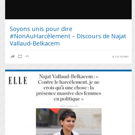
Soyons unis pour dire
#NonAuHarcèlement – Discours de Najat
Vallaud-Belkacem
IL Y A 10 ANS