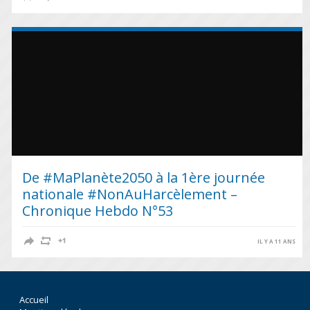
De #MaPlanète2050 à la 1ère journée
nationale #NonAuHarcèlement –
Chronique Hebdo N°53
IL Y A 11 ANS
Accueil