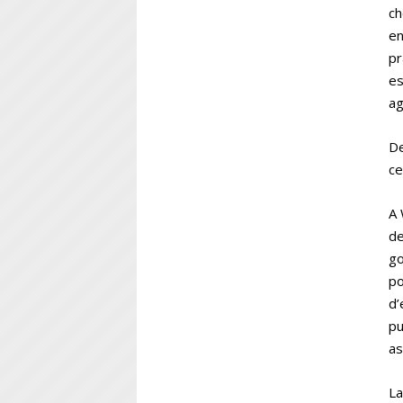
ch
en
pr
es
ag
De
ce
A 
de
go
po
d’
pu
as
La