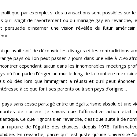
 politique par exemple, si des transactions sont possibles sur le
s qu’il s’agit de l’avortement ou du mariage gay en revanche, 
t persuade d’incarner une vision révélée du futur américain 
ême….
i qui avait soif de découvrir les clivages et les contradictions amé
range pays où l’on peut passer 7 jours dans une ville à 75% afr
ncontrer cependant aucun dans les innombrables meetings prof
ys où l’on parle d’ériger un mur le long de la frontière mexicain
is où dès lors que l’immigrant a réussi et qu’il peut énoncer
intéresse à ce que font ses parents ou à son pays d’origine…
 pays sans cesse partagé entre un égalitarisme absolu et une vie
norités de couleur. Je savais que l’affirmative action étai
Atlantique. Ce que j’ignorais en revanche, c’est que suite à de n
ur rupture de l’égalité des chances, depuis 1978, l’affirmati
ohibée. En revanche, parce qu’il est juste qu’une Université “d