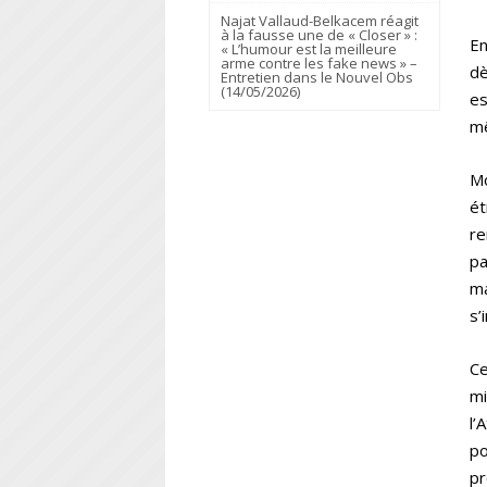
Najat Vallaud-Belkacem réagit
à la fausse une de « Closer » :
En
« L’humour est la meilleure
arme contre les fake news » –
dè
Entretien dans le Nouvel Obs
(14/05/2026)
es
m
Mo
ét
re
pa
ma
s’
Ce
mi
l’
po
pr