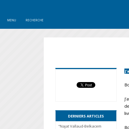
MENU
RECHERCHE
J'
Bo
J’
de
li
DERNIERS ARTICLES
“Najat Vallaud-Belkacem
Bo