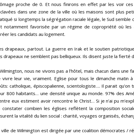
ômage proche de 0. Et nous finirons en effet par les voir ces
clavées dans une zone de la ville où les maisons sont plus peti
atiqué si longtemps la ségrégation raciale légale, le Sud semble c
t notamment favorisée par un régime de copropriété où les 
réer les candidats au logement.
s drapeaux, partout. La guerre en Irak et le soutien patriotique
s drapeaux ne semblent pas belliqueux. Ils disent juste la fierté d
Wilmington, nous ne vivons pas a l’hôtel, mais chacun dans une fam
 vivre leur vie, vraiment. Eglise pour tous le dimanche matin à
ûts: catholique, épiscopalienne, scientologiste…. Il parait qu’on 
ur 800 habitants… une densité unique au monde. 97% des Améric
entre eux estiment avoir rencontre le Christ… Si je n’ai pu m’exp
 constater combien les églises reflètent la composition social
surent la vitalité du lien social : charité, voyages organisés, éch
 ville de Wilmington est dirigée par une coalition démocrates / r