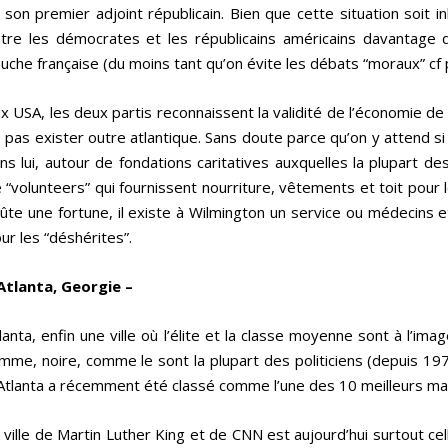
 son premier adjoint républicain. Bien que cette situation soit inha
tre les démocrates et les républicains américains davantage d
uche française (du moins tant qu’on évite les débats “moraux” cf 
x USA, les deux partis reconnaissent la validité de l’économie de
 pas exister outre atlantique. Sans doute parce qu’on y attend si 
ns lui, autour de fondations caritatives auxquelles la plupart de
 “volunteers” qui fournissent nourriture, vêtements et toit pour l
ûte une fortune, il existe à Wilmington un service ou médecins 
ur les “déshérites”.
Atlanta, Georgie –
lanta, enfin une ville où l’élite et la classe moyenne sont à l’im
mme, noire, comme le sont la plupart des politiciens (depuis 1974
Atlanta a récemment été classé comme l’une des 10 meilleurs m
 ville de Martin Luther King et de CNN est aujourd’hui surtout cel