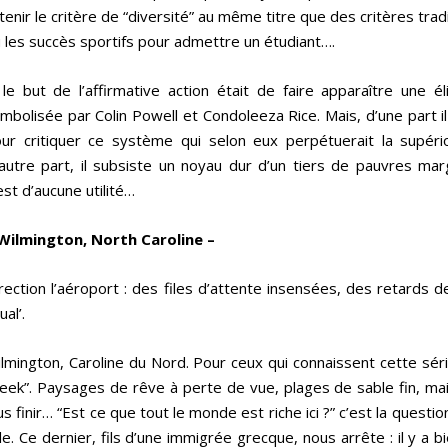
tenir le critère de “diversité” au même titre que des critères tra
 les succès sportifs pour admettre un étudiant….
 le but de l’affirmative action était de faire apparaître une él
mbolisée par Colin Powell et Condoleeza Rice. Mais, d’une part i
ur critiquer ce système qui selon eux perpétuerait la supério
autre part, il subsiste un noyau dur d’un tiers de pauvres margi
est d’aucune utilité…
Wilmington, North Caroline –
rection l’aéroport : des files d’attente insensées, des retards
ual’.
lmington, Caroline du Nord. Pour ceux qui connaissent cette séri
eek”. Paysages de rêve à perte de vue, plages de sable fin, mais
us finir… “Est ce que tout le monde est riche ici ?” c’est la ques
lle. Ce dernier, fils d’une immigrée grecque, nous arrête : il y a