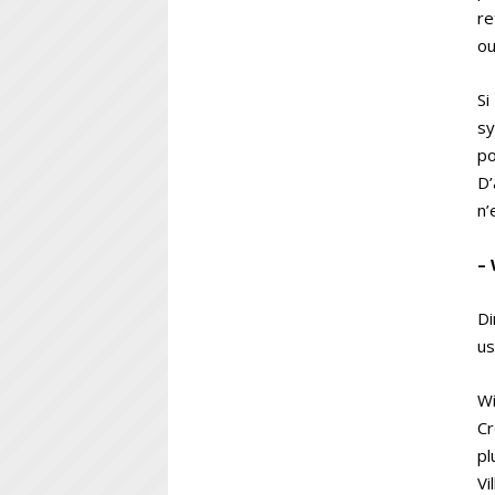
re
ou
Si
sy
po
D’
n’
– 
Di
us
Wi
Cr
pl
Vi