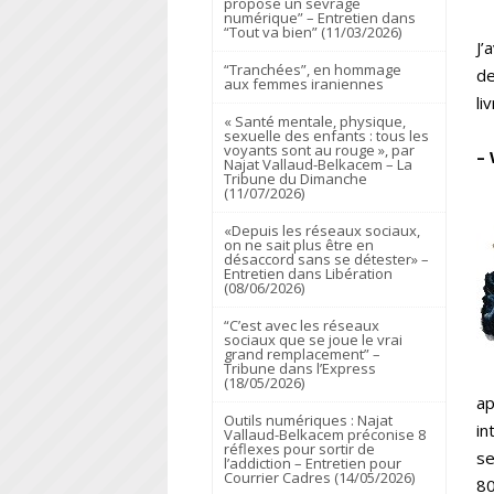
propose un sevrage
numérique” – Entretien dans
“Tout va bien” (11/03/2026)
J’
“Tranchées”, en hommage
de
aux femmes iraniennes
li
« Santé mentale, physique,
sexuelle des enfants : tous les
voyants sont au rouge », par
–
Najat Vallaud-Belkacem – La
Tribune du Dimanche
(11/07/2026)
«Depuis les réseaux sociaux,
on ne sait plus être en
désaccord sans se détester» –
Entretien dans Libération
(08/06/2026)
“C’est avec les réseaux
sociaux que se joue le vrai
grand remplacement” –
Tribune dans l’Express
(18/05/2026)
ap
Outils numériques : Najat
in
Vallaud-Belkacem préconise 8
réflexes pour sortir de
se
l’addiction – Entretien pour
Courrier Cadres (14/05/2026)
80