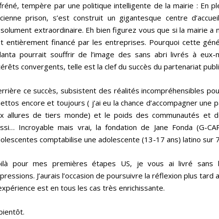
fréné, tempère par une politique intelligente de la mairie : En pl
cienne prison, s’est construit un gigantesque centre d’accuei
solument extraordinaire. Eh bien figurez vous que si la mairie a m
t entièrement financé par les entreprises. Pourquoi cette géné
lanta pourrait souffrir de l’image des sans abri livrés à e
térêts convergents, telle est la clef du succès du partenariat publi
rrière ce succès, subsistent des réalités incompréhensibles pou
ettos encore et toujours ( j’ai eu la chance d’accompagner une pa
x allures de tiers monde) et le poids des communautés et
ssi… Incroyable mais vrai, la fondation de Jane Fonda (G-CA
olescentes comptabilise une adolescente (13-17 ans) latino sur
oilà pour mes premières étapes US, je vous ai livré sans
pressions. J’aurais l’occasion de poursuivre la réflexion plus tard 
expérience est en tous les cas très enrichissante.
bientôt.