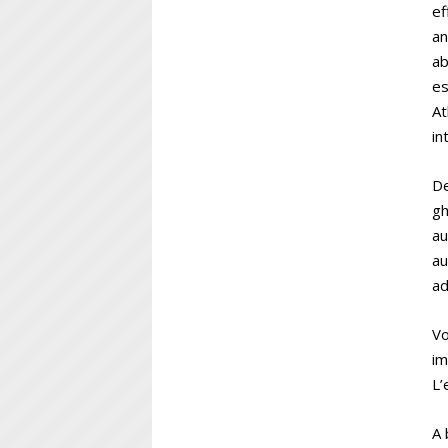
ef
an
ab
es
At
in
De
gh
au
au
ad
V
im
L’
A 