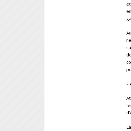
et
en
ga
Au
ne
sa
de
co
po
– 
At
fe
d’
La