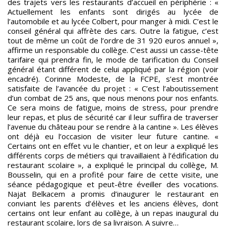
des trajets vers les restaurants d’accueil en périphérie : «
Actuellement les enfants sont dirigés au lycée de
l’automobile et au lycée Colbert, pour manger à midi. C’est le
conseil général qui affrète des cars. Outre la fatigue, c’est
tout de même un coût de l’ordre de 31 920 euros annuel »,
affirme un responsable du collège. C’est aussi un casse-tête
tarifaire qui prendra fin, le mode de tarification du Conseil
général étant différent de celui appliqué par la région (voir
encadré). Corinne Modeste, de la FCPE, s’est montrée
satisfaite de l’avancée du projet : « C’est l’aboutissement
d’un combat de 25 ans, que nous menons pour nos enfants.
Ce sera moins de fatigue, moins de stress, pour prendre
leur repas, et plus de sécurité car il leur suffira de traverser
l’avenue du château pour se rendre à la cantine ». Les élèves
ont déjà eu l’occasion de visiter leur future cantine. «
Certains ont en effet vu le chantier, et on leur a expliqué les
différents corps de métiers qui travaillaient à l’édification du
restaurant scolaire », a expliqué le principal du collège, M.
Bousselin, qui en a profité pour faire de cette visite, une
séance pédagogique et peut-être éveiller des vocations.
Najat Belkacem a promis d’inaugurer le restaurant en
conviant les parents d’élèves et les anciens élèves, dont
certains ont leur enfant au collège, à un repas inaugural du
restaurant scolaire, lors de sa livraison. A suivre…