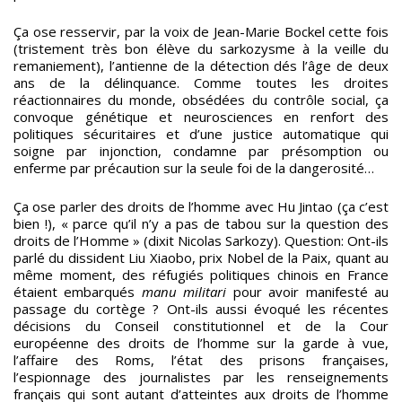
Ça ose resservir, par la voix de Jean-Marie Bockel cette fois
(tristement très bon élève du sarkozysme à la veille du
remaniement), l’antienne de la détection dés l’âge de deux
ans de la délinquance. Comme toutes les droites
réactionnaires du monde, obsédées du contrôle social, ça
convoque génétique et neurosciences en renfort des
politiques sécuritaires et d’une justice automatique qui
soigne par injonction, condamne par présomption ou
enferme par précaution sur la seule foi de la dangerosité…
Ça ose parler des droits de l’homme avec Hu Jintao (ça c’est
bien !), « parce qu’il n’y a pas de tabou sur la question des
droits de l’Homme » (dixit Nicolas Sarkozy). Question: Ont-ils
parlé du dissident Liu Xiaobo, prix Nobel de la Paix, quant au
même moment, des réfugiés politiques chinois en France
étaient embarqués
manu militari
pour avoir manifesté au
passage du cortège ? Ont-ils aussi évoqué les récentes
décisions du Conseil constitutionnel et de la Cour
européenne des droits de l’homme sur la garde à vue,
l’affaire des Roms, l’état des prisons françaises,
l’espionnage des journalistes par les renseignements
français qui sont autant d’atteintes aux droits de l’homme