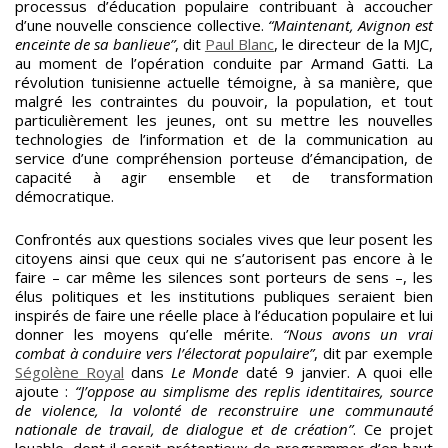
processus d’éducation populaire contribuant à accoucher
d’une nouvelle conscience collective.
“Maintenant, Avignon est
enceinte de sa banlieue”
, dit
Paul Blanc
, le directeur de la MJC,
au moment de l’opération conduite par Armand Gatti. La
révolution tunisienne actuelle témoigne, à sa manière, que
malgré les contraintes du pouvoir, la population, et tout
particulièrement les jeunes, ont su mettre les nouvelles
technologies de l’information et de la communication au
service d’une compréhension porteuse d’émancipation, de
capacité à agir ensemble et de transformation
démocratique.
Confrontés aux questions sociales vives que leur posent les
citoyens ainsi que ceux qui ne s’autorisent pas encore à le
faire – car même les silences sont porteurs de sens –, les
élus politiques et les institutions publiques seraient bien
inspirés de faire une réelle place à l’éducation populaire et lui
donner les moyens qu’elle mérite.
“Nous avons un vrai
combat à conduire vers l’électorat populaire”
, dit par exemple
Ségolène Royal
dans
Le Monde
daté 9 janvier. A quoi elle
ajoute :
“J’oppose au simplisme des replis identitaires, source
de violence, la volonté de reconstruire une communauté
nationale de travail, de dialogue et de création”
. Ce projet