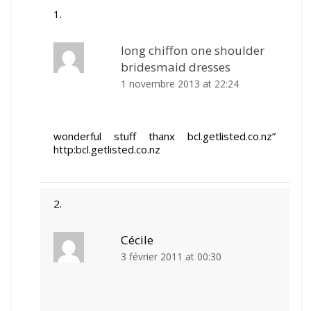
long chiffon one shoulder
bridesmaid dresses
1 novembre 2013 at 22:24
wonderful stuff thanx bcl.getlisted.co.nz”
http:bcl.getlisted.co.nz
Cécile
3 février 2011 at 00:30