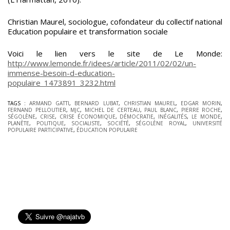
Christian Maurel, sociologue, cofondateur du collectif national
Education populaire et transformation sociale
Voici le lien vers le site de Le Monde:
http://www.lemonde.fr/idees/article/2011/02/02/un-
immense-besoin-d-education-
populaire_1473891_3232.html
TAGS :
ARMAND GATTI
,
BERNARD LUBAT
,
CHRISTIAN MAUREL
,
EDGAR MORIN
,
FERNAND PELLOUTIER
,
MJC
,
MICHEL DE CERTEAU
,
PAUL BLANC
,
PIERRE ROCHE
,
SÉGOLÈNE
,
CRISE
,
CRISE ÉCONOMIQUE
,
DÉMOCRATIE
,
INÉGALITÉS
,
LE MONDE
,
PLANÈTE
,
POLITIQUE
,
SOCIALISTE
,
SOCIÉTÉ
,
SÉGOLÈNE ROYAL
,
UNIVERSITÉ
POPULAIRE PARTICIPATIVE
,
ÉDUCATION POPULAIRE