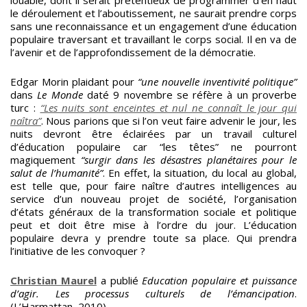
louable, dont il serait prétentieux de programmer d’en haut
le déroulement et l’aboutissement, ne saurait prendre corps
sans une reconnaissance et un engagement d’une éducation
populaire traversant et travaillant le corps social. Il en va de
l’avenir et de l’approfondissement de la démocratie.
Edgar Morin plaidant pour
“une nouvelle inventivité politique”
dans
Le Monde
daté 9 novembre se réfère à un proverbe
turc :
“Les nuits sont enceintes et nul ne connaît le jour qui
naîtra”
. Nous parions que si l’on veut faire advenir le jour, les
nuits devront être éclairées par un travail culturel
d’éducation populaire car “les têtes” ne pourront
magiquement
“surgir dans les désastres planétaires pour le
salut de l’humanité”
. En effet, la situation, du local au global,
est telle que, pour faire naître d’autres intelligences au
service d’un nouveau projet de société, l’organisation
d’états généraux de la transformation sociale et politique
peut et doit être mise à l’ordre du jour. L’éducation
populaire devra y prendre toute sa place. Qui prendra
l’initiative de les convoquer ?
Christian Maurel
a publié
Education populaire et puissance
d’agir. Les processus culturels de l’émancipation
.
(L’Harmattan, 2010).