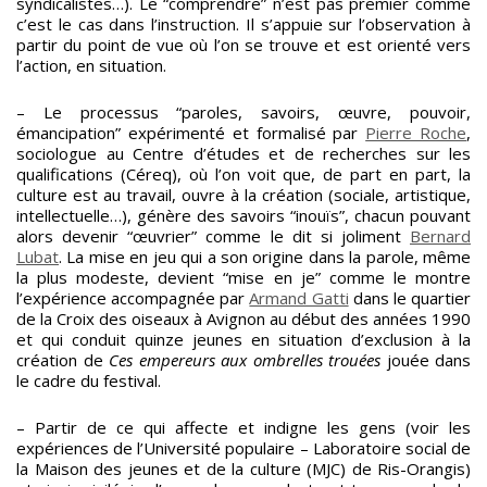
syndicalistes…). Le “comprendre” n’est pas premier comme
c’est le cas dans l’instruction. Il s’appuie sur l’observation à
partir du point de vue où l’on se trouve et est orienté vers
l’action, en situation.
– Le processus “paroles, savoirs, œuvre, pouvoir,
émancipation” expérimenté et formalisé par
Pierre Roche
,
sociologue au Centre d’études et de recherches sur les
qualifications (Céreq), où l’on voit que, de part en part, la
culture est au travail, ouvre à la création (sociale, artistique,
intellectuelle…), génère des savoirs “inouïs”, chacun pouvant
alors devenir “œuvrier” comme le dit si joliment
Bernard
Lubat
. La mise en jeu qui a son origine dans la parole, même
la plus modeste, devient “mise en je” comme le montre
l’expérience accompagnée par
Armand Gatti
dans le quartier
de la Croix des oiseaux à Avignon au début des années 1990
et qui conduit quinze jeunes en situation d’exclusion à la
création de
Ces empereurs aux ombrelles trouées
jouée dans
le cadre du festival.
– Partir de ce qui affecte et indigne les gens (voir les
expériences de l’Université populaire – Laboratoire social de
la Maison des jeunes et de la culture (MJC) de Ris-Orangis)