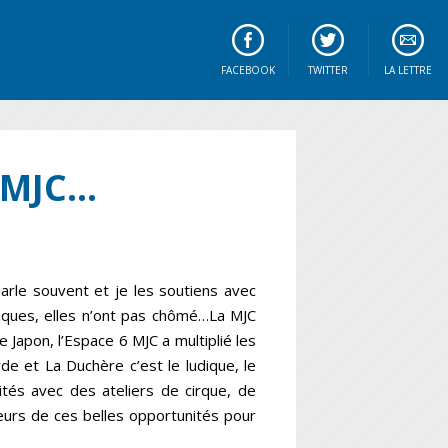
FACEBOOK
TWITTER
LA LETTRE
s MJC…
rle souvent et je les soutiens avec
âques, elles n’ont pas chômé…La MJC
e Japon, l’Espace 6 MJC a multiplié les
e et La Duchère c’est le ludique, le
ités avec des ateliers de cirque, de
teurs de ces belles opportunités pour