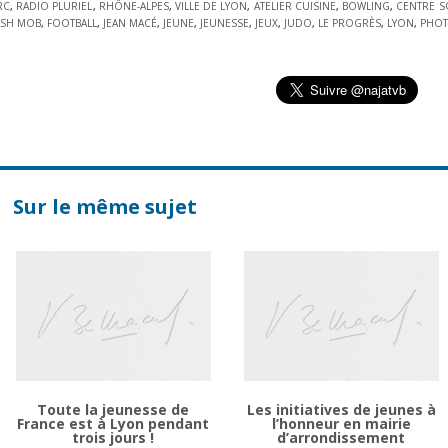
RC
,
RADIO PLURIEL
,
RHÔNE-ALPES
,
VILLE DE LYON
,
ATELIER CUISINE
,
BOWLING
,
CENTRE S
ASH MOB
,
FOOTBALL
,
JEAN MACÉ
,
JEUNE
,
JEUNESSE
,
JEUX
,
JUDO
,
LE PROGRÈS
,
LYON
,
PHO
Sur le même sujet
Toute la jeunesse de
Les initiatives de jeunes à
France est à Lyon pendant
l’honneur en mairie
trois jours !
d’arrondissement