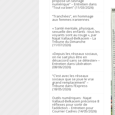
propose un sevrage
numérique” – Entretien dans
“Tout va bien” (11/03/2026)
“Tranchées”, en hommage
aux femmes iraniennes
« Santé mentale, physique,
sexuelle des enfants : tous les
voyants sont au rouge », par
Najat Vallaud-Belkacem – La
Tribune du Dimanche
(11/07/2026)
«Depuis les réseaux sociaux,
on ne sait plus être en
désaccord sans se détester» –
Entretien dans Libération
(08/06/2026)
“C’est avec les réseaux
sociaux que se joue le vrai
grand remplacement” –
Tribune dans l’Express
(18/05/2026)
Outils numériques : Najat
Vallaud-Belkacem préconise 8
réflexes pour sortir de
l’addiction – Entretien pour
Courrier Cadres (14/05/2026)