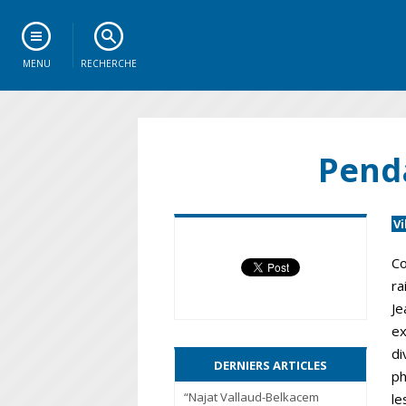
MENU
RECHERCHE
Penda
V
Co
ra
Je
ex
di
DERNIERS ARTICLES
ph
“Najat Vallaud-Belkacem
le