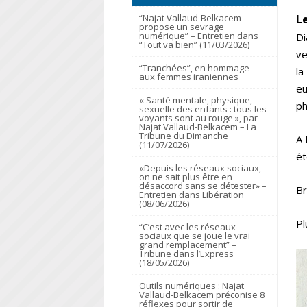
L
“Najat Vallaud-Belkacem
propose un sevrage
numérique” – Entretien dans
Di
“Tout va bien” (11/03/2026)
ve
“Tranchées”, en hommage
la
aux femmes iraniennes
eu
« Santé mentale, physique,
ph
sexuelle des enfants : tous les
voyants sont au rouge », par
Najat Vallaud-Belkacem – La
Tribune du Dimanche
A 
(11/07/2026)
ét
«Depuis les réseaux sociaux,
on ne sait plus être en
désaccord sans se détester» –
Br
Entretien dans Libération
(08/06/2026)
Pl
“C’est avec les réseaux
sociaux que se joue le vrai
grand remplacement” –
Tribune dans l’Express
(18/05/2026)
Outils numériques : Najat
Vallaud-Belkacem préconise 8
réflexes pour sortir de