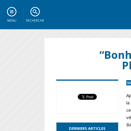
MENU
RECHERCHE
“Bonh
P
V
Ap
la
ce
vé
Ba
DERNIERS ARTICLES