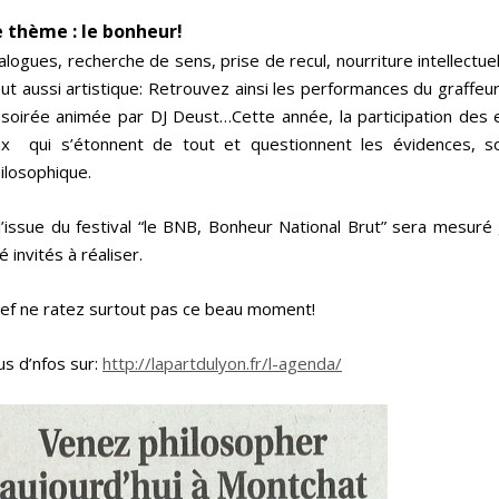
e thème : le bonheur!
alogues, recherche de sens, prise de recul, nourriture intellectu
ut aussi artistique: Retrouvez ainsi les performances du graffe
 soirée animée par DJ Deust…Cette année, la participation des 
x qui s’étonnent de tout et questionnent les évidences, 
ilosophique.
l’issue du festival “le BNB, Bonheur National Brut” sera mesur
é invités à réaliser.
ef ne ratez surtout pas ce beau moment!
us d’nfos sur:
http://lapartdulyon.fr/l-agenda/