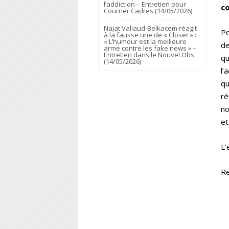
l’addiction – Entretien pour
c
Courrier Cadres (14/05/2026)
Najat Vallaud-Belkacem réagit
Po
à la fausse une de « Closer » :
« L’humour est la meilleure
de
arme contre les fake news » –
Entretien dans le Nouvel Obs
qu
(14/05/2026)
l’
qu
ré
no
et
L’
Re