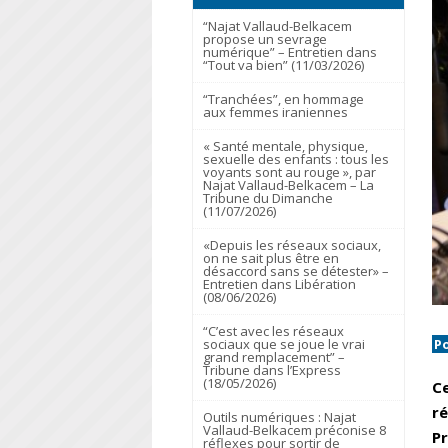
“Najat Vallaud-Belkacem
propose un sevrage
numérique” – Entretien dans
“Tout va bien” (11/03/2026)
“Tranchées”, en hommage
aux femmes iraniennes
« Santé mentale, physique,
sexuelle des enfants : tous les
voyants sont au rouge », par
Najat Vallaud-Belkacem – La
Tribune du Dimanche
(11/07/2026)
«Depuis les réseaux sociaux,
on ne sait plus être en
désaccord sans se détester» –
Entretien dans Libération
(08/06/2026)
“C’est avec les réseaux
P
sociaux que se joue le vrai
grand remplacement” –
Tribune dans l’Express
(18/05/2026)
Ce
ré
Outils numériques : Najat
Vallaud-Belkacem préconise 8
Pr
réflexes pour sortir de