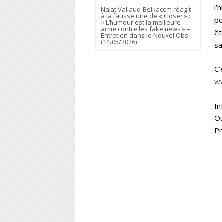
l’
Najat Vallaud-Belkacem réagit
à la fausse une de « Closer » :
po
« L’humour est la meilleure
arme contre les fake news » –
êt
Entretien dans le Nouvel Obs
(14/05/2026)
sa
C
ww
In
Ou
Pr