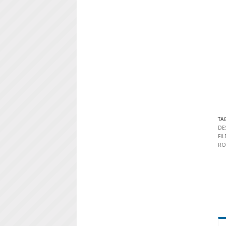
TA
DE
FI
RO