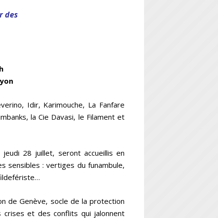
r des
h
Lyon
erino, Idir, Karimouche, La Fanfare
mbanks, la Cie Davasi, le Filament et
di 28 juillet, seront accueillis en
s sensibles : vertiges du funambule,
ildefériste…
on de Genève, socle de la protection
crises et des conflits qui jalonnent