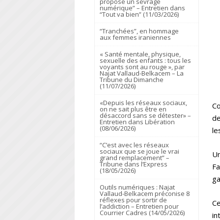
propose un sevrage
numérique” – Entretien dans
“Tout va bien” (11/03/2026)
“Tranchées”, en hommage
aux femmes iraniennes
« Santé mentale, physique,
sexuelle des enfants : tous les
voyants sont au rouge », par
Najat Vallaud-Belkacem – La
Tribune du Dimanche
(11/07/2026)
«Depuis les réseaux sociaux,
Co
on ne sait plus être en
désaccord sans se détester» –
de
Entretien dans Libération
(08/06/2026)
le
“C’est avec les réseaux
sociaux que se joue le vrai
Un
grand remplacement” –
Tribune dans l’Express
Fa
(18/05/2026)
ga
Outils numériques : Najat
Vallaud-Belkacem préconise 8
réflexes pour sortir de
Ce
l’addiction – Entretien pour
Courrier Cadres (14/05/2026)
in