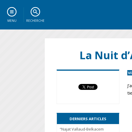
MENU
RECHERCHE
La Nuit d’
V
J’
ti
DERNIERS ARTICLES
“Najat Vallaud-Belkacem