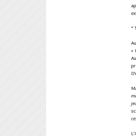
ap
ex
“ 
Au
« 
A
pr
DV
Ma
ma
je
sc
ce
L’