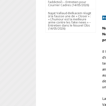
l’addiction – Entretien pour
Courrier Cadres (14/05/2026)
Najat Vallaud-Belkacem réagit
à la fausse une de « Closer » :
P
« L’humour est la meilleure
arme contre les fake news » –
Entretien dans le Nouvel Obs
Na
(14/05/2026)
Na
pr
Il
d’
te
an
au
de
un
La
Va