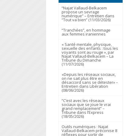
“Najat Vallaud-Belkacem
propose un sevrage
numérique” – Entretien dans
“Tout va bien” (11/03/2026)
“Tranchées”, en hommage
aux femmes iraniennes
« Santé mentale, physique,
sexuelle des enfants : tous les
voyants sont au rouge », par
Najat Vallaud-Belkacem – La
Tribune du Dimanche
(11/07/2026)
«Depuis les réseaux sociaux,
on ne sait plus être en
désaccord sans se détester» –
Entretien dans Libération
(08/06/2026)
“C’est avec les réseaux
sociaux que se joue le vrai
grand remplacement” –
Tribune dans l’Express
(18/05/2026)
Outils numériques : Najat
Vallaud-Belkacem préconise 8
réflexes pour sortir de