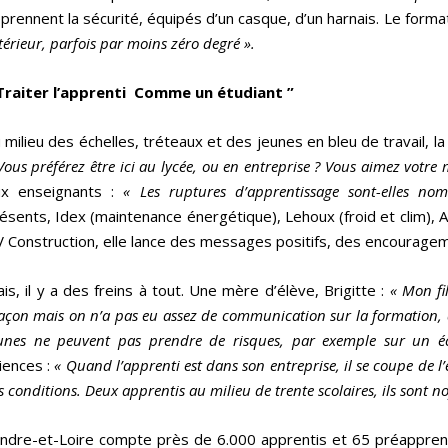
prennent la sécurité, équipés d’un casque, d’un harnais. Le forma
térieur, parfois par moins zéro degré ».
Traiter l’apprenti Comme un étudiant ”
 milieu des échelles, tréteaux et des jeunes en bleu de travail, 
Vous préférez être ici au lycée, ou en entreprise ? Vous aimez votre
ux enseignants :
« Les ruptures d’apprentissage sont-elles n
ésents, Idex (maintenance énergétique), Lehoux (froid et clim), 
 Construction, elle lance des messages positifs, des encourage
is, il y a des freins à tout. Une mère d’élève, Brigitte :
« Mon fi
çon mais on
n’a pas eu assez de communication sur la formation, a
unes ne peuvent pas prendre de risques, par exemple sur un 
iences :
« Quand l’apprenti est dans son entreprise, il se coupe de l’
s conditions. Deux apprentis au milieu de trente scolaires, ils sont no
Indre-et-Loire compte près de 6.000 apprentis et 65 préappren