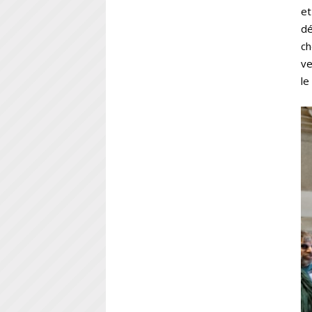
et
dé
ch
ve
le