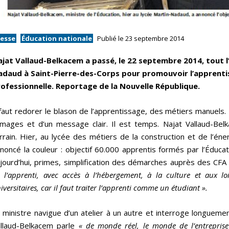
resse
Éducation nationale
Publié le 23 septembre 2014
jat Vallaud-Belkacem a passé, le 22 septembre 2014, tout l
daud à Saint-Pierre-des-Corps pour promouvoir l’apprentis
ofessionnelle. Reportage de la Nouvelle République.
 faut redorer le blason de l’apprentissage, des métiers manuels
images et d’un message clair. Il est temps. Najat Vallaud-Bel
rrain. Hier, au lycée des métiers de la construction et de l’éner
noncé la couleur : objectif 60.000 apprentis formés par l’Éduca
jourd’hui, primes, simplification des démarches auprès des CFA 
 l’apprenti, avec
accès à l’hébergement, à la culture et aux loi
iversitaires, car il faut traiter l’apprenti comme un étudiant ».
 ministre navigue d’un atelier à un autre et interroge longueme
llaud-Belkacem parle
« de monde réel, le monde de
l’entrepris