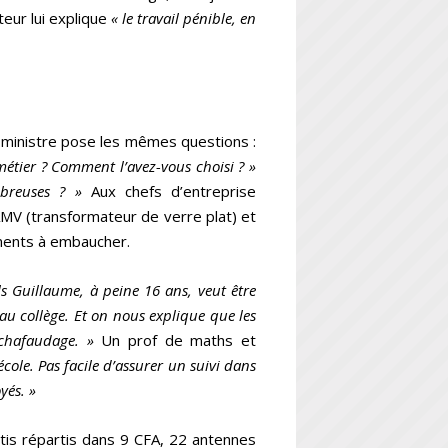
teur lui explique
« le travail pénible, en
la ministre pose les mêmes questions :
 métier ? Comment l’avez-vous choisi ? »
ombreuses ? »
Aux chefs d’entreprise
AMV (transformateur de verre plat) et
ments à embaucher.
ls Guillaume, à peine
16 ans, veut être
u collège. Et on nous explique que les
échafaudage. »
Un prof de maths et
école. Pas facile d’assurer un suivi dans
yés. »
tis répartis dans 9 CFA, 22 antennes