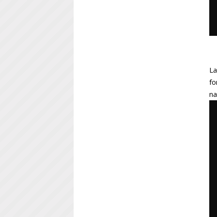
La
fo
na