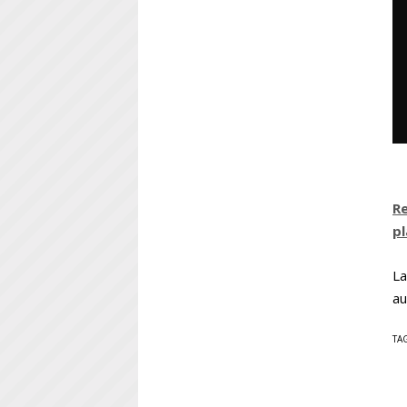
R
p
La
au
TA