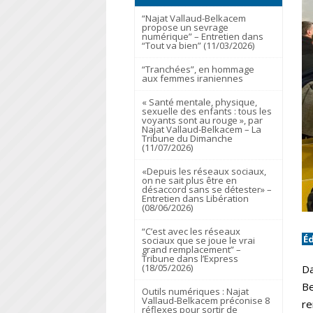
“Najat Vallaud-Belkacem
propose un sevrage
numérique” – Entretien dans
“Tout va bien” (11/03/2026)
“Tranchées”, en hommage
aux femmes iraniennes
« Santé mentale, physique,
sexuelle des enfants : tous les
voyants sont au rouge », par
Najat Vallaud-Belkacem – La
Tribune du Dimanche
(11/07/2026)
«Depuis les réseaux sociaux,
on ne sait plus être en
désaccord sans se détester» –
Entretien dans Libération
(08/06/2026)
“C’est avec les réseaux
É
sociaux que se joue le vrai
grand remplacement” –
Tribune dans l’Express
(18/05/2026)
Da
Be
Outils numériques : Najat
Vallaud-Belkacem préconise 8
re
réflexes pour sortir de