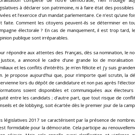
ralisation complète de notre démocratie, rien n’oblige auj
gislatives à déclarer son patrimoine, ni à faire état des possibles 
ivées et l’exercice d’un mandat parlementaire. Ce n’est qu’une fois 
t faite. Comment les citoyens peuvent-ils se déterminer en tout
mpagne électorale ? En cas de manquement, il est trop tard, l
opinion publique sont irréparables.
ur répondre aux attentes des Français, dès sa nomination, le n
 Justice, a annoncé le cadre d’une grande loi de moralisati
miliaux et les conflits d’intérêts. Je m’en félicite et j’y suis grand
in. Je propose aujourd’hui que, pour n’importe quel scrutin, la d
tervienne lors du dépôt de candidature et non pas après l’élection.
formations soient disponibles et communiquées aux électeurs
uité entre les candidats ; d’autre part, que tout risque de confli
nseils et de lobbying, soit écartée dès le premier jour de la campa
s législatives 2017 se caractérisent par la présence de nombreux 
est formidable pour la démocratie. Cela participe au renouvelle