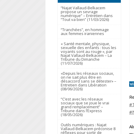
“Najat Vallaud-Belkacem
propose un sevrage
numérique” – Entretien dans
“Tout va bien” (11/03/2026)
“Tranchées”, en hommage
aux femmes iraniennes
« Santé mentale, physique,
sexuelle des enfants : tous les
voyants sont au rouge », par
Najat Vallaud-Belkacem – La
Tribune du Dimanche
(11/07/2026)
«Depuis les réseaux sociaux,
on ne sait plus être en
désaccord sans se détester» –
V
Entretien dans Libération
(08/06/2026)
Re
“C’est avec les réseaux
sociaux que se joue le vrai
#
grand remplacement” –
Tribune dans l’Express
#
(18/05/2026)
Outils numériques : Najat
Al
Vallaud-Belkacem préconise 8
réflexes pour sortir de