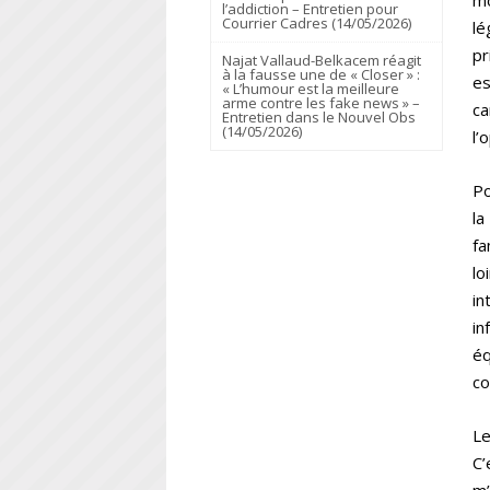
mo
l’addiction – Entretien pour
Courrier Cadres (14/05/2026)
lé
pr
Najat Vallaud-Belkacem réagit
à la fausse une de « Closer » :
es
« L’humour est la meilleure
arme contre les fake news » –
ca
Entretien dans le Nouvel Obs
(14/05/2026)
l’
Po
la
fa
lo
in
in
éq
co
Le
C’