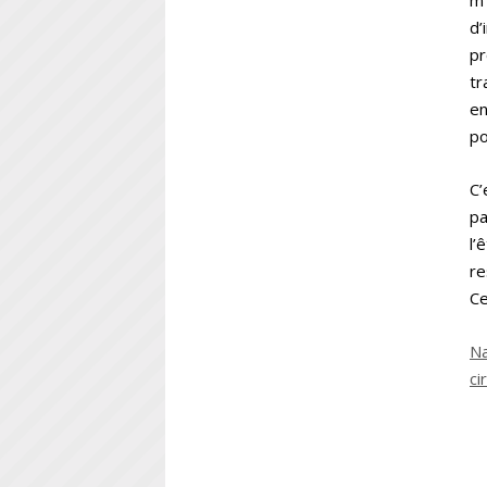
m’
d’
pr
tr
en
po
C’
pa
l’
re
Ce
Na
ci