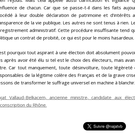
en réjouis. Mais cela appelle aussi clarification et vigilanc
influence de chacun. Car que se passe-t-il dans les faits aujou
océdé à leur double déclaration de patrimoine et d’intérêts 
ansparence de la vie publique. Les autres ne sont tenus à rien. L
registrement administratif. Cette procédure insuffisante tend qu
litique un contrat de probité, ce qui est pour le moins hasardeux.
est pourquoi tout aspirant à une élection doit absolument pouvoir
s après avoir été élu si tel est le choix des électeurs, mais ava
être. Car tout manquement, toute désinvolture, toute légèreté 
sponsables de la légitime colère des Français et de la grave cr
ssons de transformer le suffrage universel en machine à blanchir
jat Vallaud-Belkacem, ancienne ministre, candidate aux électi
rconscription du Rhône.