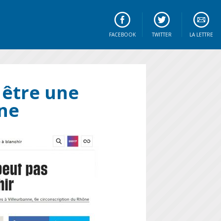
FACEBOOK
TWITTER
LA LETTRE
 être une
une