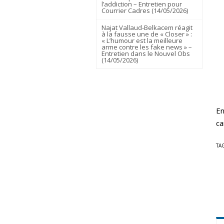
l’addiction – Entretien pour
Courrier Cadres (14/05/2026)
Najat Vallaud-Belkacem réagit
à la fausse une de « Closer » :
« L’humour est la meilleure
arme contre les fake news » –
Entretien dans le Nouvel Obs
(14/05/2026)
En
ca
TA