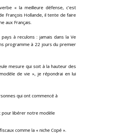
roverbe « la meilleure défense, c’est
e François Hollande, il tente de faire
me aux Français.
e pays à reculons : jamais dans la Ve
 sans programme à 22 jours du premier
seule mesure qui soit à la hauteur des
odèle de vie », je répondrai en lui
 personnes qui ont commencé à
x pour libérer notre modèle
s fiscaux comme la « niche Copé ».