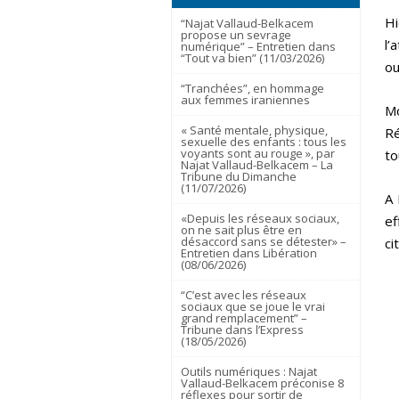
Hi
“Najat Vallaud-Belkacem
propose un sevrage
l’
numérique” – Entretien dans
“Tout va bien” (11/03/2026)
ou
“Tranchées”, en hommage
aux femmes iraniennes
Mo
« Santé mentale, physique,
Ré
sexuelle des enfants : tous les
voyants sont au rouge », par
to
Najat Vallaud-Belkacem – La
Tribune du Dimanche
(11/07/2026)
A 
«Depuis les réseaux sociaux,
ef
on ne sait plus être en
désaccord sans se détester» –
ci
Entretien dans Libération
(08/06/2026)
“C’est avec les réseaux
sociaux que se joue le vrai
grand remplacement” –
Tribune dans l’Express
(18/05/2026)
Outils numériques : Najat
Vallaud-Belkacem préconise 8
réflexes pour sortir de