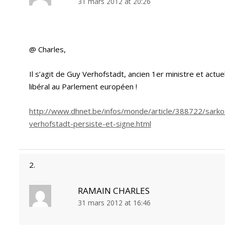
31 mars 2012 at 20:26
@ Charles,
Il s’agit de Guy Verhofstadt, ancien 1er ministre et act
libéral au Parlement européen !
http://www.dhnet.be/infos/monde/article/388722/sarko
verhofstadt-persiste-et-signe.html
RAMAIN CHARLES
31 mars 2012 at 16:46