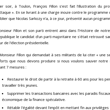
er soir, à Toulon, François Fillon s’est fait l’illustration du p
attaque ». En se livrant à une charge inouïe contre le programme d
blier que Nicolas Sarkozy n’a, à ce jour, présenté aucun program
nsieur Fillon et son parti entrent ainsi dans l’Histoire de notr
publique le candidat d’un parti majoritaire ne s’était retrouvé
ur de l’élection présidentielle.
Monsieur Fillon qui demandait à ses militants de lui citer « une 
forts que nous devons produire si nous voulons sauver notre m
tant 7 mesures :
Restaurer le droit de partir à la retraite à 60 ans pour les
travailler très jeunes.
Supprimer les transactions bancaires avec les paradis fiscau
économique de la finance spéculative.
Rétablir l’égalité devant l’impôt en mettant fin aux privilège