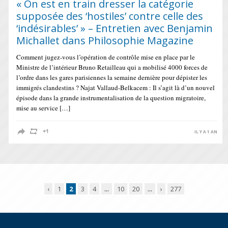
« On est en train dresser la catégorie
supposée des ‘hostiles’ contre celle des
‘indésirables’ » – Entretien avec Benjamin
Michallet dans Philosophie Magazine
Comment jugez-vous l’opération de contrôle mise en place par le
Ministre de l’intérieur Bruno Retailleau qui a mobilisé 4000 forces de
l’ordre dans les gares parisiennes la semaine dernière pour dépister les
immigrés clandestins ? Najat Vallaud-Belkacem : Il s’agit là d’un nouvel
épisode dans la grande instrumentalisation de la question migratoire,
mise au service […]
IL Y A 1 AN
‹
1
2
3
4
...
10
20
...
›
277